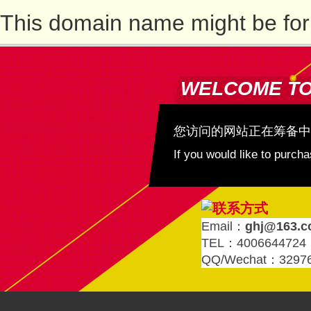
This domain name might be for
WELCOME T
您访问的网站正在筹备中
If you would like to purc
Email：
ghj@163.
TEL：4006644724
QQ/Wechat：3297